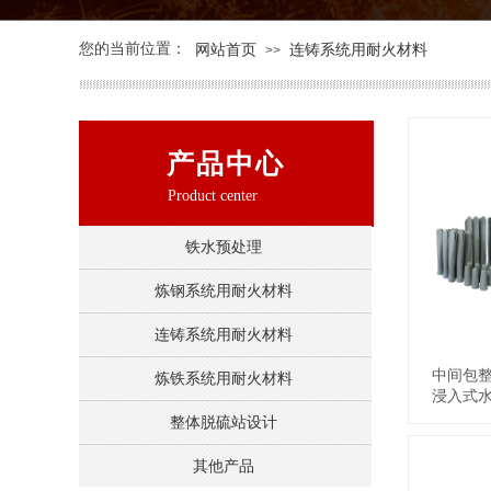
您的当前位置：
网站首页
连铸系统用耐火材料
>>
产品中心
Product center
铁水预处理
炼钢系统用耐火材料
连铸系统用耐火材料
中间包
炼铁系统用耐火材料
浸入式
整体脱硫站设计
其他产品