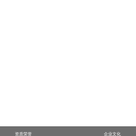
中心
案例展示
人才招聘
营销网络
新闻
资质荣誉
企业文化