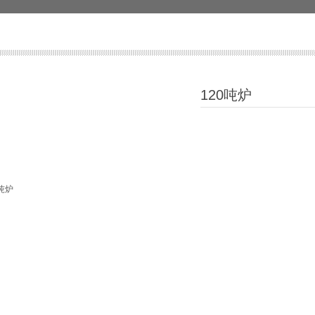
120吨炉